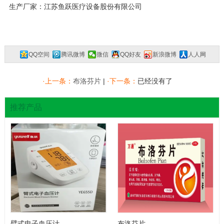
生产厂家：江苏鱼跃医疗设备股份有限公司
QQ空间
腾讯微博
微信
QQ好友
新浪微博
人人网
复制网址
一键分享
分享到：
·上一条：
布洛芬片
|
·下一条：
已经没有了
推荐产品
臂式电子血压计
布洛芬片